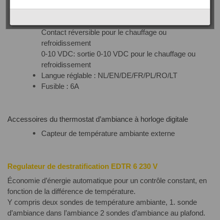
heures (060, 120, 180)
Calibration : réglable de -3.5°C à +3.5°C
Chauffer/refroidir :
Contact réversible pour le chauffage ou
refroidissement
0-10 VDC: sortie 0-10 VDC pour le chauffage ou
refroidissement
Langue réglable : NL/EN/DE/FR/PL/RO/LT
Fusible : 6A
Accessoires du thermostat d’ambiance à horloge digitale
Capteur de température ambiante externe
Regulateur de destratification EDTR 6 230 V
Économie d’énergie automatique pour un contrôle constant, en
fonction de la différence de température.
Y compris deux sondes de température ambiante, 1. sonde
d’ambiance dans l’ambiance 2 sondes d’ambiance au plafond.