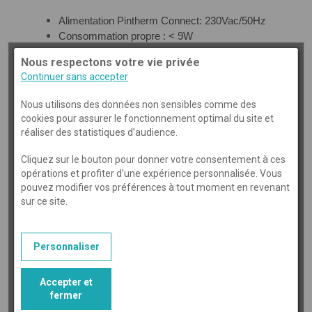
Alimentation Pintherm Connect: 230Vac/50Hz
Consommation propre : < 9W
Horloge : 24 heures avec passage automatique
Nous respectons votre vie privée
heure d’été / heure d’hiver
Continuer sans accepter
Programmes de réglage : 3 programmes par jour
Plage de réglage différentielle : 0,1 – 3K
Nous utilisons des données non sensibles comme des
Dimensions: 166 x 160 x 106mm (Lxlxh)
cookies pour assurer le fonctionnement optimal du site et
Poids: 880 gramme
réaliser des statistiques d’audience.
Degré de protection : IP54
Environnement d’installation:
Cliquez sur le bouton pour donner votre consentement à ces
opérations et profiter d’une expérience personnalisée. Vous
Transport/stockage : -20°C à +70°C.
pouvez modifier vos préférences à tout moment en revenant
Opérationnel : -10°C à +60°C
sur ce site.
Humidité relative : 0-90% sans condensation
Contact de sélection:
Chauffer : 230Vac/16A (4A)
Personnaliser
Autres : 230Vac/10A (2,5A)
Plage de réglage de température : 0 à 39°C par
paliers de 1°C
Accepter et
fermer
Minuteur de prolongation : réglable 1, 2 ou 3